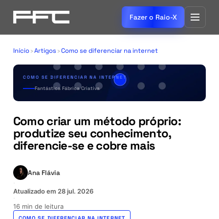
Fazer o Raio-X
Início
›
Artigos
›
Como se diferenciar na internet
COMO SE DIFERENCIAR NA INTERNET
Fantástica Fábrica Criativa
Como criar um método próprio:
produtize seu conhecimento,
diferencie-se e cobre mais
Ana Flávia
·
Atualizado em
28 jul. 2026
·
16 min de leitura
COMO SE DIFERENCIAR NA INTERNET