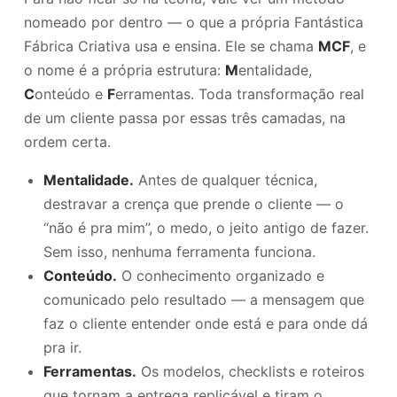
nomeado por dentro — o que a própria Fantástica
Fábrica Criativa usa e ensina. Ele se chama
MCF
, e
o nome é a própria estrutura:
M
entalidade,
C
onteúdo e
F
erramentas. Toda transformação real
de um cliente passa por essas três camadas, na
ordem certa.
Mentalidade.
Antes de qualquer técnica,
destravar a crença que prende o cliente — o
“não é pra mim”, o medo, o jeito antigo de fazer.
Sem isso, nenhuma ferramenta funciona.
Conteúdo.
O conhecimento organizado e
comunicado pelo resultado — a mensagem que
faz o cliente entender onde está e para onde dá
pra ir.
Ferramentas.
Os modelos, checklists e roteiros
que tornam a entrega replicável e tiram o