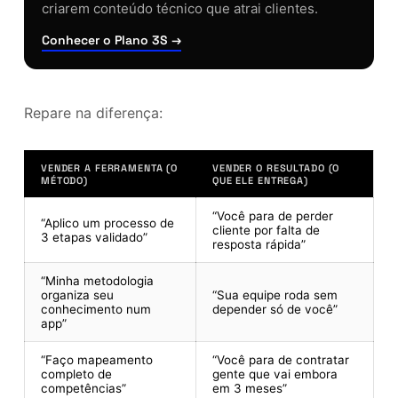
criarem conteúdo técnico que atrai clientes.
Conhecer o Plano 3S →
Repare na diferença:
VENDER A FERRAMENTA (O
VENDER O RESULTADO (O
MÉTODO)
QUE ELE ENTREGA)
“Você para de perder
“Aplico um processo de
cliente por falta de
3 etapas validado”
resposta rápida”
“Minha metodologia
organiza seu
“Sua equipe roda sem
conhecimento num
depender só de você”
app”
“Faço mapeamento
“Você para de contratar
completo de
gente que vai embora
competências”
em 3 meses”