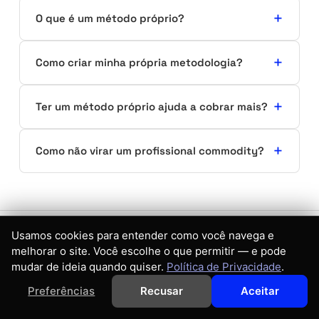
O que é um método próprio?
Como criar minha própria metodologia?
Ter um método próprio ajuda a cobrar mais?
Como não virar um profissional commodity?
Usamos cookies para entender como você navega e
Continue lendo sobre Como se diferenciar
melhorar o site. Você escolhe o que permitir — e pode
na internet
mudar de ideia quando quiser.
Política de Privacidade
.
Preferências
Recusar
Aceitar