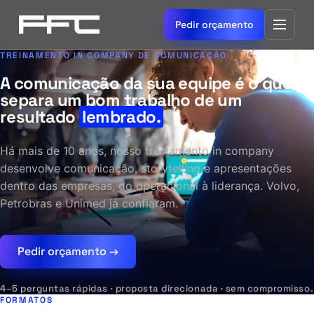
Pedir orçamento
TREINAMENTO IN COMPANY DE COMUNICAÇÃO
A comunicação da sua equipe é o que
separa um bom trabalho de um
resultado
lembrado.
Há mais de 10 anos, nosso treinamento in company
desenvolve comunicação, storytelling e apresentações
dentro das empresas, do operacional à liderança. Volvo,
Petrobras e Unimed já confiaram.
Pedir orçamento →
4–5 perguntas rápidas · proposta direcionada · sem compromisso.
FORMATOS