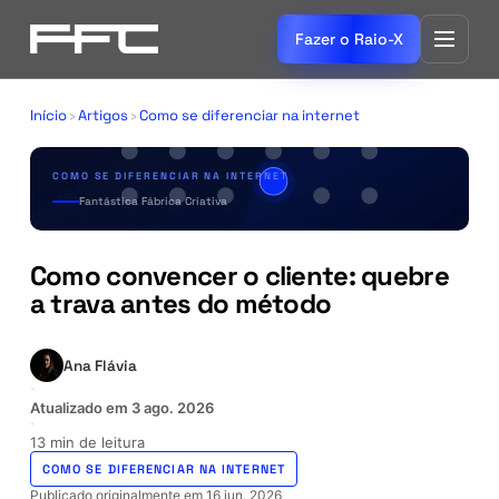
Fazer o Raio-X
Início
›
Artigos
›
Como se diferenciar na internet
COMO SE DIFERENCIAR NA INTERNET
Fantástica Fábrica Criativa
Como convencer o cliente: quebre
a trava antes do método
Ana Flávia
·
Atualizado em
3 ago. 2026
·
13 min de leitura
COMO SE DIFERENCIAR NA INTERNET
Publicado originalmente em
16 jun. 2026