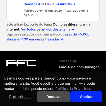
Conheça Ana Flávia →
LinkedIn →
Publicado em
16 jun. 2026
· Atualizado em
3
ago. 2026
Este artigo faz parte do tema
Como se diferenciar na
internet
.
Ver todos os artigos deste tema →
Veja os resultados de quem aplicou:
cases de +5.000
alunos e +100 empresas treinadas →
COMECE AQUI
Raio-X da comunicação
Comunicação e Storytelling
para Empresas e Pessoas.
Usamos cookies para entender como você navega e
Instagram
YouTube
TikTok
melhorar o site. Você escolhe o que permitir — e pode
LinkedIn
mudar de ideia quando quiser.
Política de Privacidade
.
PARA VOCÊ
Plano 3S
Preferências
Recusar
Aceitar
Sessão estratégica