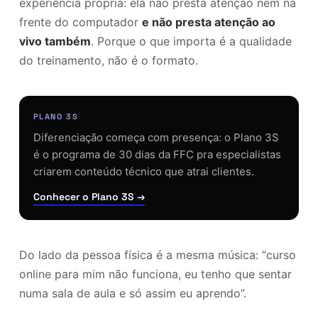
experiência própria: ela não presta atenção nem na
frente do computador
e não presta atenção ao
vivo também
. Porque o que importa é a qualidade
do treinamento, não é o formato.
PLANO 3S
Diferenciação começa com presença: o Plano 3S
é o programa de 30 dias da FFC pra especialistas
criarem conteúdo técnico que atrai clientes.
Conhecer o Plano 3S →
Do lado da pessoa física é a mesma música: “curso
online para mim não funciona, eu tenho que sentar
numa sala de aula e só assim eu aprendo”.