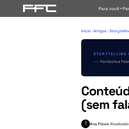
Para você
Pa
Início
›
Artigos
›
Storytelli
STORYTELLING
Fantástica Fábr
Conteúd
(sem fal
Ana Flávia
Atualizad
·