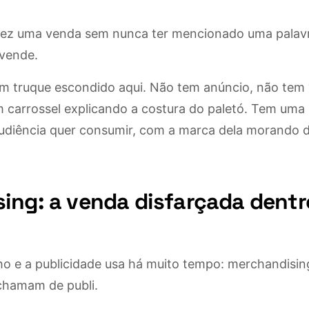
fez uma venda sem nunca ter mencionado uma palav
vende.
m truque escondido aqui. Não tem anúncio, não tem “l
em carrossel explicando a costura do paletó. Tem um
udiência quer consumir, com a marca dela morando d
ing: a venda disfarçada dent
o e a publicidade usa há muito tempo: merchandising
 chamam de publi.