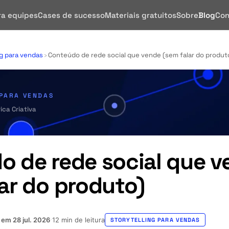
ra equipes
Cases de sucesso
Materiais gratuitos
Sobre
Blog
Con
ng para vendas
›
Conteúdo de rede social que vende (sem falar do produt
 PARA VENDAS
ica Criativa
o de rede social que v
ar do produto)
o em
28 jul. 2026
12 min de leitura
·
STORYTELLING PARA VENDAS