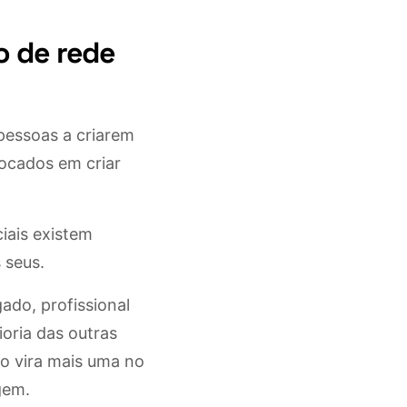
o de rede
pessoas a criarem
focados em criar
iais existem
 seus.
ado, profissional
oria das outras
o vira mais uma no
gem.