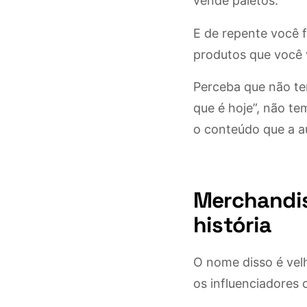
vende paletós.”
E de repente você 
produtos que você 
Perceba que não te
que é hoje”, não t
o conteúdo que a a
Merchandis
história
O nome disso é velh
os influenciadores