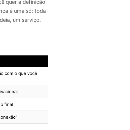
ê quer a definição
ença é uma só: toda
deia, um serviço,
ção com o que você
ivacional
o final
 conexão”