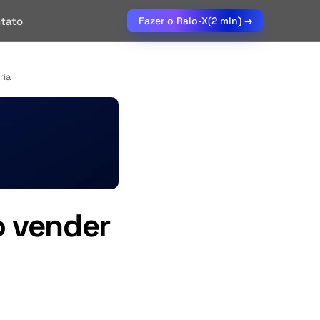
tato
Fazer o Raio-X
(2 min) →
ria
o vender