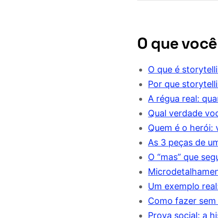
O que você
O que é storytel
Por que storytel
A régua real: qu
Qual verdade voc
Quem é o herói: 
As 3 peças de um
O “mas” que segu
Microdetalhamen
Um exemplo real:
Como fazer sem 
Prova social: a h