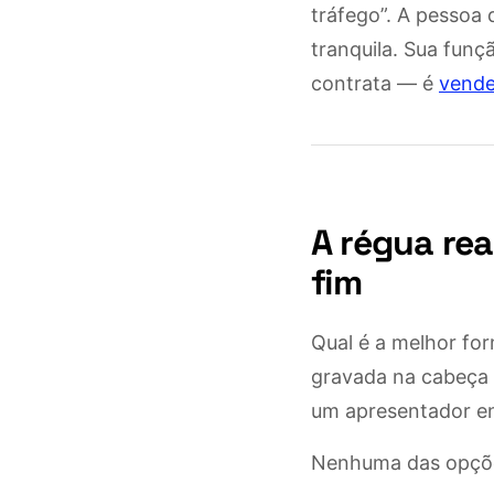
tráfego”. A pessoa 
tranquila. Sua funç
contrata — é
vende
A régua re
fim
Qual é a melhor fo
gravada na cabeça
um apresentador e
Nenhuma das opçõe