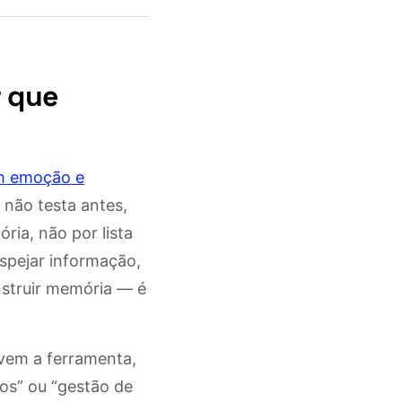
r que
 emoção e
 não testa antes,
ria, não por lista
spejar informação,
nstruir memória — é
evem a ferramenta,
os” ou “gestão de