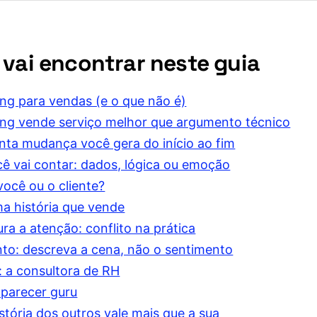
 vai encontrar neste guia
ling para vendas (e o que não é)
ling vende serviço melhor que argumento técnico
anta mudança você gera do início ao fim
ê vai contar: dados, lógica ou emoção
você ou o cliente?
a história que vende
ra a atenção: conflito na prática
to: descreva a cena, não o sentimento
 a consultora de RH
parecer guru
istória dos outros vale mais que a sua