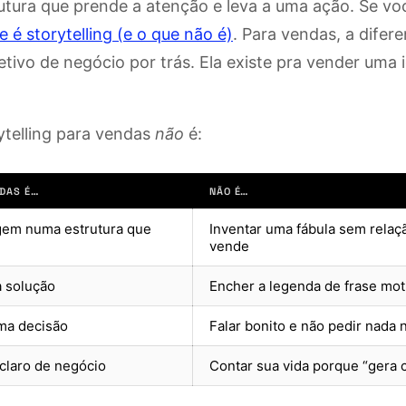
utura que prende a atenção e leva a uma ação. Se voc
e é storytelling (e o que não é)
. Para vendas, a difer
etivo de negócio por trás. Ela existe pra vender uma i
ytelling para vendas
não
é:
NDAS É…
NÃO É…
gem numa estrutura que
Inventar uma fábula sem rela
vende
a solução
Encher a legenda de frase mot
uma decisão
Falar bonito e não pedir nada n
 claro de negócio
Contar sua vida porque “gera