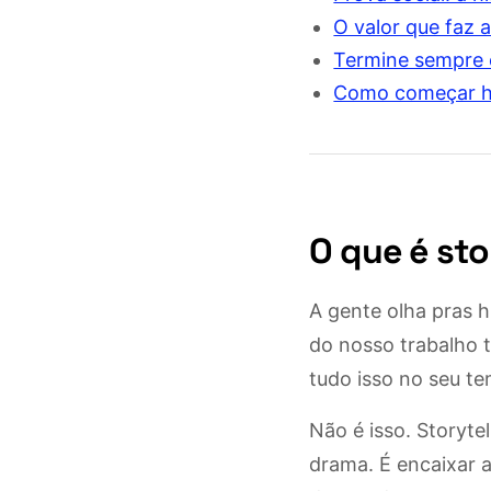
O valor que faz 
Termine sempre
Como começar ho
O que é sto
A gente olha pras h
do nosso trabalho te
tudo isso no seu te
Não é isso. Storyt
drama. É encaixar 