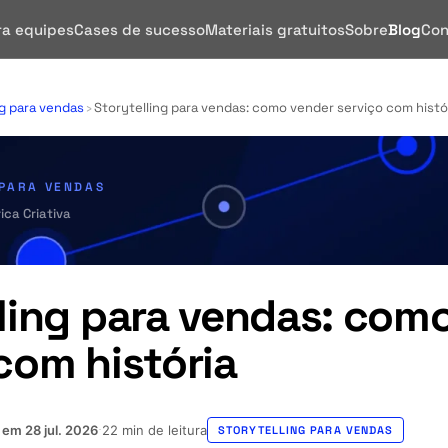
ra equipes
Cases de sucesso
Materiais gratuitos
Sobre
Blog
Con
ng para vendas
›
Storytelling para vendas: como vender serviço com histó
 PARA VENDAS
ica Criativa
lling para vendas: com
com história
o em
28 jul. 2026
22 min de leitura
·
STORYTELLING PARA VENDAS