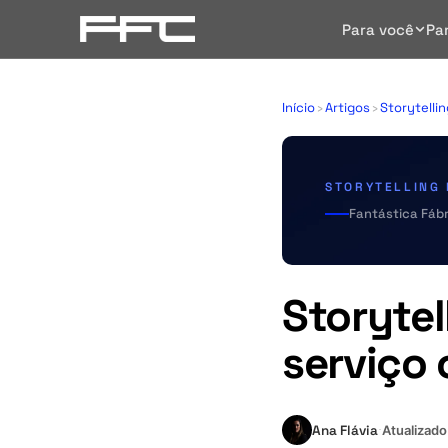
Para você
Pa
Início
›
Artigos
›
Storytelli
STORYTELLING
Fantástica Fábr
Storyte
serviço 
Ana Flávia
Atualizad
·