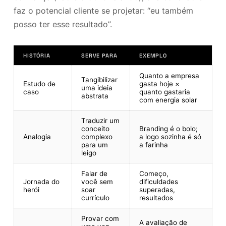
faz o potencial cliente se projetar: “eu também
posso ter esse resultado”.
HISTÓRIA
SERVE PARA
EXEMPLO
Quanto a empresa
Tangibilizar
Estudo de
gasta hoje ×
uma ideia
caso
quanto gastaria
abstrata
com energia solar
Traduzir um
conceito
Branding é o bolo;
Analogia
complexo
a logo sozinha é só
para um
a farinha
leigo
Falar de
Começo,
Jornada do
você sem
dificuldades
herói
soar
superadas,
currículo
resultados
Provar com
A avaliação de