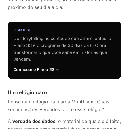
próximo do seu dia a dia.
PLANO 3S
Do storytelling ao conteúdo que atrai clientes: o
Plano 3S é o programa de 30 dias da FFC pra
transformar o que você sabe em histórias que
vendem.
Conhecer o Plano 3S →
Um relógio caro
Pense num relógio da marca Montblanc. Quais
seriam as três verdades sobre esse relógio?
A
verdade dos dados
: o material de que ele é feito,