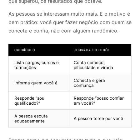
que superou, os resultados que obteve.
As pessoas se interessam muito mais. E o motivo é
bem prático: você quer fazer negócio com quem se
conecta e confia, não com alguém randômico.
CURRÍCULO
JORNADA DO HERÓI
Lista cargos, cursos e
Conta começo,
formações
dificuldade e virada
Conecta e gera
Informa quem você é
confiança
Responde “sou
Responde “posso confiar
qualificado?”
em você?”
A pessoa escuta
A pessoa torce por você
educadamente