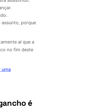
tá assistindo.
ançar.
ado.
o assunto, porque
tamente aí que a
ico no fim deste
r uma
 gancho é