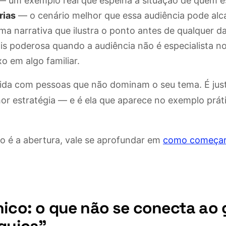
 um exemplo real que espelha a situação de quem es
rias
— o cenário melhor que essa audiência pode alc
a narrativa que ilustra o ponto antes de qualquer d
s poderosa quando a audiência não é especialista n
o em algo familiar.
lida com pessoas que não dominam o seu tema. É jus
hor estratégia — e é ela que aparece no exemplo prát
o é a abertura, vale se aprofundar em
como começa
nico: o que não se conecta ao