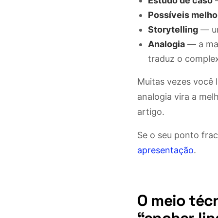
Estudo de caso
—
Possíveis melho
Storytelling
— um
Analogia
— a mai
traduz o complex
Muitas vezes você 
analogia vira a mel
artigo.
Se o seu ponto frac
apresentação
.
O meio téc