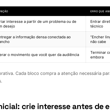
UNÇÃO
ERRO QUE AN
riar interesse a partir de um problema ou de
Entrar dir
m desejo
técnico
ntregar a informação densa conectada ao
“Encher li
ancho
não cabe
Terminar c
erar o movimento que você quer da audiência
embora
rativa. Cada bloco compra a atenção necessária par
s.
icial: crie interesse antes de 