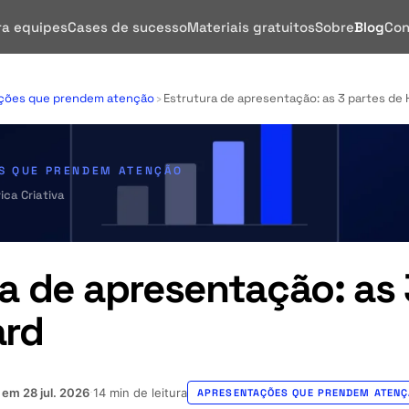
ra equipes
Cases de sucesso
Materiais gratuitos
Sobre
Blog
Con
ções que prendem atenção
›
Estrutura de apresentação: as 3 partes de 
S QUE PRENDEM ATENÇÃO
ica Criativa
a de apresentação: as 
ard
o em
28 jul. 2026
14 min de leitura
·
APRESENTAÇÕES QUE PRENDEM ATEN