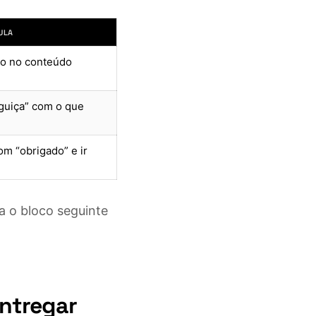
ULA
eto no conteúdo
nguiça” com o que
om “obrigado” e ir
a o bloco seguinte
entregar