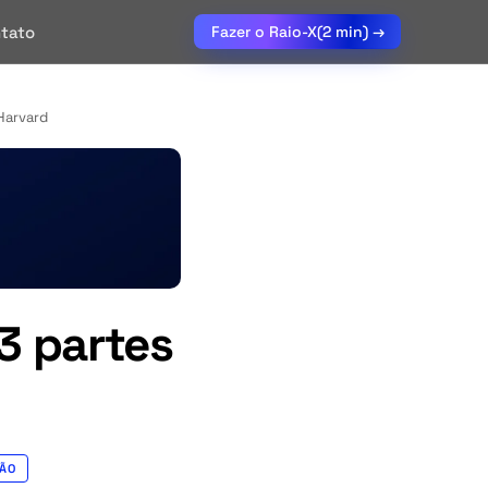
tato
Fazer o Raio-X
(2 min) →
Harvard
3 partes
ÇÃO