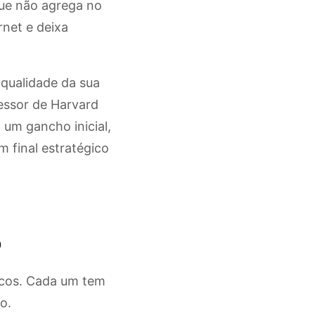
que não agrega no
rnet e deixa
 qualidade da sua
essor de Harvard
 um gancho inicial,
 final estratégico
o
locos. Cada um tem
o.