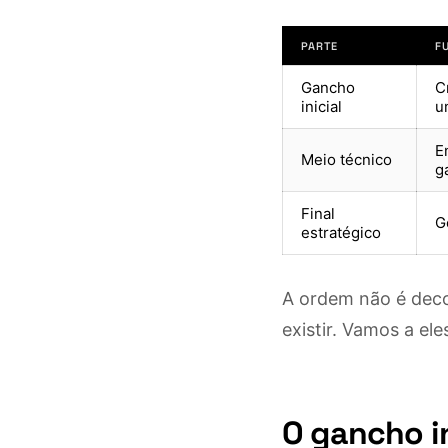
PARTE
F
Gancho
C
inicial
u
E
Meio técnico
g
Final
G
estratégico
A ordem não é deco
existir. Vamos a ele
O gancho in