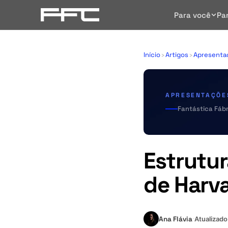
Para você
Pa
Início
›
Artigos
›
Apresenta
APRESENTAÇÕE
Fantástica Fábr
Estrutur
de Harv
Ana Flávia
Atualizad
·