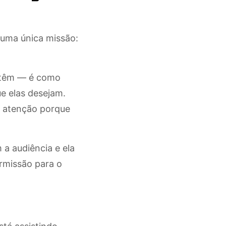
 uma única missão:
 têm — é como
ue elas desejam.
r atenção porque
a audiência e ela
ermissão para o