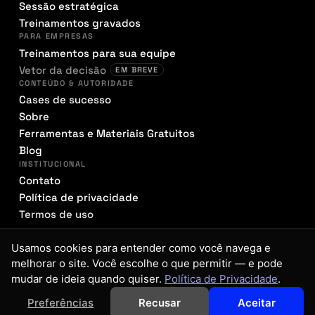
Sessão estratégica
Treinamentos gravados
PARA EMPRESAS
Treinamentos para sua equipe
Vetor da decisão
EM BREVE
CONTEÚDO & AUTORIDADE
Cases de sucesso
Sobre
Ferramentas e Materiais Gratuitos
Blog
INSTITUCIONAL
Contato
Política de privacidade
Termos de uso
Usamos cookies para entender como você navega e
melhorar o site. Você escolhe o que permitir — e pode
© 2026 FANTÁSTICA FÁBRICA CRIATIVA LTDA · CNPJ
30.566.128/0001-88
mudar de ideia quando quiser.
Política de Privacidade
.
PREFERÊNCIAS DE COOKIES
Preferências
Recusar
Aceitar