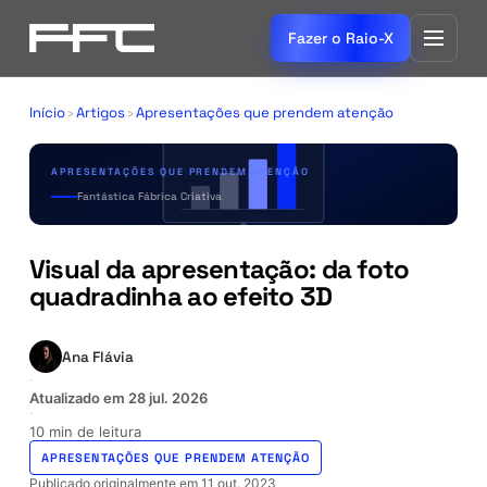
Fazer o Raio-X
Início
›
Artigos
›
Apresentações que prendem atenção
APRESENTAÇÕES QUE PRENDEM ATENÇÃO
Fantástica Fábrica Criativa
Visual da apresentação: da foto
quadradinha ao efeito 3D
Ana Flávia
·
Atualizado em
28 jul. 2026
·
10 min de leitura
APRESENTAÇÕES QUE PRENDEM ATENÇÃO
Publicado originalmente em
11 out. 2023