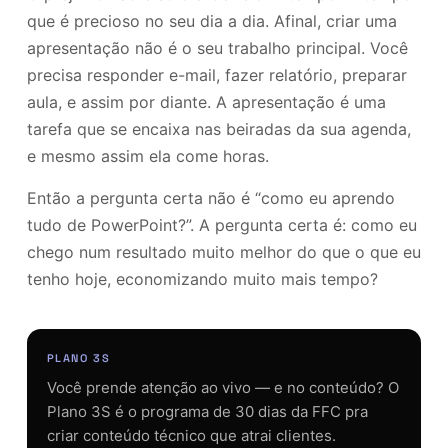
que é precioso no seu dia a dia. Afinal, criar uma
apresentação não é o seu trabalho principal. Você
precisa responder e-mail, fazer relatório, preparar
aula, e assim por diante. A apresentação é uma
tarefa que se encaixa nas beiradas da sua agenda,
e mesmo assim ela come horas.
Então a pergunta certa não é “como eu aprendo
tudo de PowerPoint?”. A pergunta certa é: como eu
chego num resultado muito melhor do que o que eu
tenho hoje, economizando muito mais tempo?
PLANO 3S
Você prende atenção ao vivo — e no conteúdo? O
Plano 3S é o programa de 30 dias da FFC pra
criar conteúdo técnico que atrai clientes.