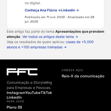
no digital.
Conheça Ana Flávia →
LinkedIn →
Publicado em
11 out. 2023
· Atualizado em
28
jul. 2026
Este artigo faz parte do tema
Apresentações que prendem
atenção
.
Ver todos os artigos deste tema →
Veja os resultados de quem aplicou:
cases de +5.000
alunos e +100 empresas treinadas →
COMECE AQUI
Raio-X da comunicação
Comunicação e Storytelling
para Empresas e Pessoas.
Instagram
YouTube
TikTok
LinkedIn
PARA VOCÊ
Plano 3S