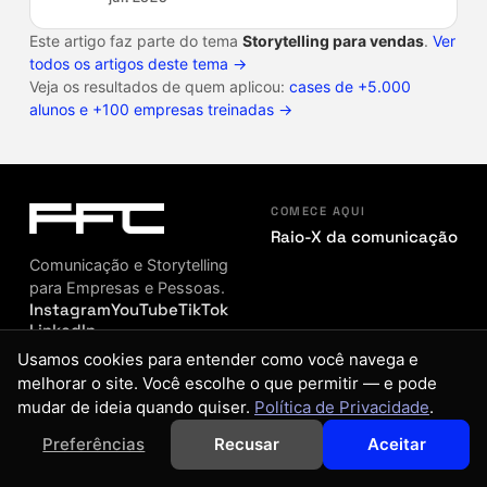
Este artigo faz parte do tema
Storytelling para vendas
.
Ver
todos os artigos deste tema →
Veja os resultados de quem aplicou:
cases de +5.000
alunos e +100 empresas treinadas →
COMECE AQUI
Raio-X da comunicação
Comunicação e Storytelling
para Empresas e Pessoas.
Instagram
YouTube
TikTok
LinkedIn
PARA VOCÊ
Usamos cookies para entender como você navega e
Plano 3S
melhorar o site. Você escolhe o que permitir — e pode
Sessão estratégica
mudar de ideia quando quiser.
Política de Privacidade
.
Treinamentos gravados
Preferências
Recusar
Aceitar
PARA EMPRESAS
Treinamentos para sua equipe