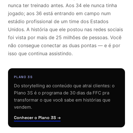
nunca ter treinado antes. Aos 34 ele nunca tinha
jogado; aos 36 está entrando em campo num
estádio profissional de um time dos Estados
Unidos. A história que ele postou nas redes sociais
foi vista por mais de 25 milhões de pessoas. Você
não consegue conectar as duas pontas — e é por
isso que continua assistindo.
PLANO 3S
Do storytelling ao conteúdo que atrai clientes: o
Plano 3S é o programa de 30 dias da FFC pra
transformar o que você sabe em histórias que
vendem.
Conhecer o Plano 3S →