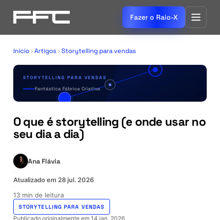
Fazer o Raio-X
Início
›
Artigos
›
Storytelling para vendas
STORYTELLING PARA VENDAS
Fantástica Fábrica Criativa
O que é storytelling (e onde usar no
seu dia a dia)
Ana Flávia
·
Atualizado em
28 jul. 2026
·
13 min de leitura
STORYTELLING PARA VENDAS
Publicado originalmente em
14 jan. 2026