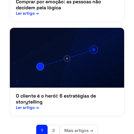
Comprar por emoção: as pessoas não
decidem pela lógica
Ler artigo
→
O cliente é o herói: 6 estratégias de
storytelling
Ler artigo
→
Paginação
1
2
Mais artigos →